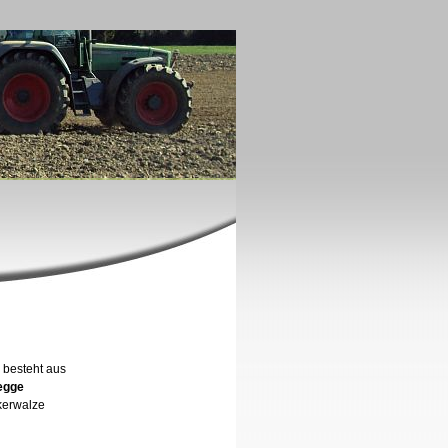
 besteht aus
iselegge
kerwalze