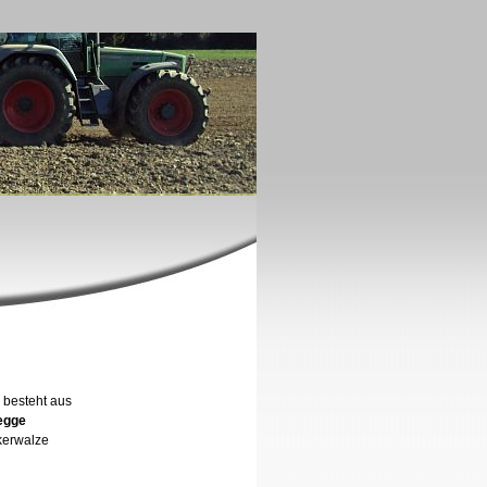
 besteht aus
iselegge
kerwalze